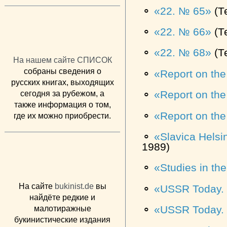
⚬
22. № 65
(Т
⚬
22. № 66
(Т
⚬
22. № 68
(Т
На нашем сайте СПИСОК
собраны сведения о
⚬
Report on the
русских книгах, выходящих
⚬
Report on the
сегодня за рубежом, а
также информация о том,
⚬
Report on the
где их можно приобрести.
⚬
Slavica Hels
1989)
⚬
Studies in th
На сайте
bukinist.de
вы
⚬
USSR Today. 
найдёте редкие и
⚬
USSR Today. 
малотиражные
букинистические издания