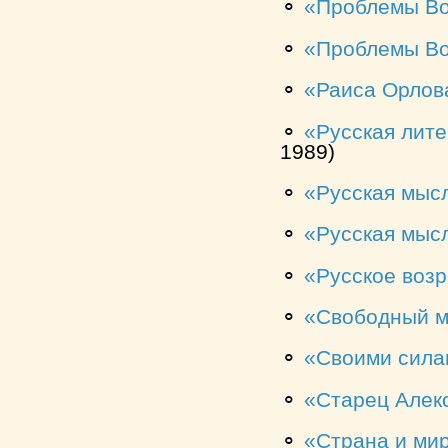
⚬
Проблемы Во
⚬
Проблемы Во
⚬
Раиса Орлов
⚬
Русская лите
1989)
⚬
Русская мыс
⚬
Русская мысл
⚬
Русское воз
⚬
Свободный м
⚬
Своими сила
⚬
Старец Алек
⚬
Страна и мир