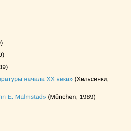
)
9)
89)
тературы начала XX века
(Хельсинки,
ohn E. Malmstad
(München, 1989)