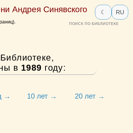
ни Андрея Синявского
☾
RU
раниц).
ПОИСК ПО БИБЛИОТЕКЕ
Библиотеке,
аны в
1989
году:
д →
10 лет →
20 лет →