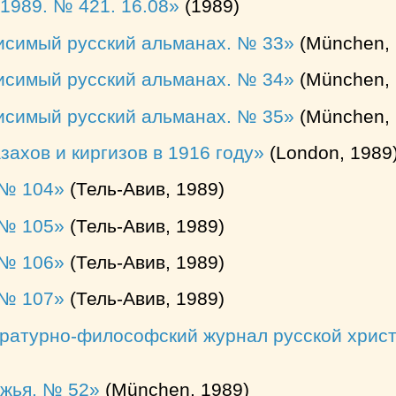
1989. № 421. 16.08
(1989)
висимый русский альманах. № 33
(München, 
висимый русский альманах. № 34
(München, 
висимый русский альманах. № 35
(München, 
захов и киргизов в 1916 году
(London, 1989
 № 104
(Тель-Авив, 1989)
 № 105
(Тель-Авив, 1989)
 № 106
(Тель-Авив, 1989)
 № 107
(Тель-Авив, 1989)
ературно-философский журнал русской христ
ежья. № 52
(München, 1989)