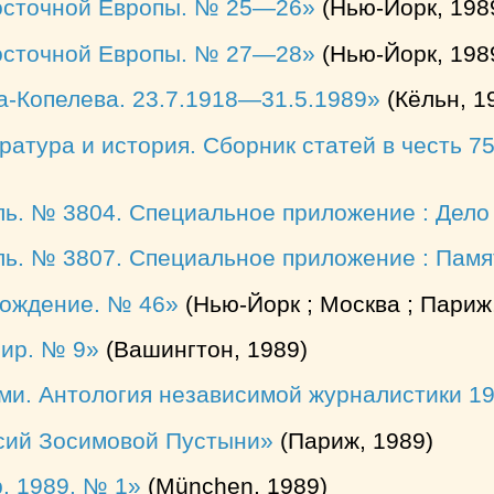
сточной Европы. № 25—26
(Нью-Йорк, 198
сточной Европы. № 27—28
(Нью-Йорк, 198
а-Копелева. 23.7.1918—31.5.1989
(Кёльн, 1
ратура и история. Сборник статей в честь 
ль. № 3804. Специальное приложение : Дело
ь. № 3807. Специальное приложение : Памя
рождение. № 46
(Нью-Йорк ; Москва ; Париж
ир. № 9
(Вашингтон, 1989)
ми. Антология независимой журналистики 1
сий Зосимовой Пустыни
(Париж, 1989)
. 1989. № 1
(München, 1989)