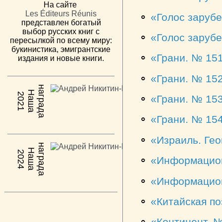
На сайте
Les Éditeurs Réunis
⚬
Голос заруб
представлен богатый
выбор русских книг с
⚬
Голос заруб
пересылкой по всему миру:
букинистика, эмигрантские
⚬
Грани. № 15
издания и новые книги.
⚬
Грани. № 15
н
а
Н
а
ш
а
а
г
р
а
д
2021
⚬
Грани. № 15
⚬
Грани. № 15
⚬
Израиль. Ге
н
а
Н
а
ш
а
а
г
р
а
д
2024
⚬
Информацион
⚬
Информацион
⚬
Китайская по