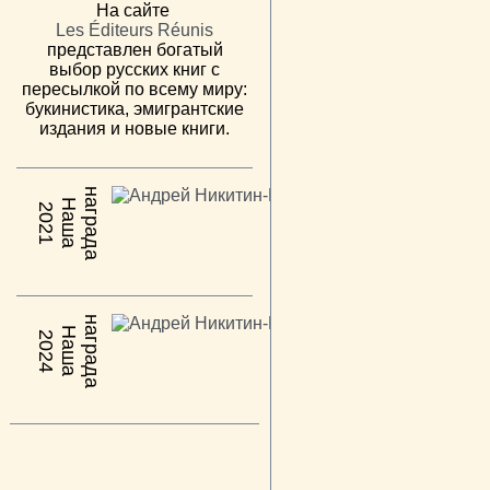
На сайте
Les Éditeurs Réunis
представлен богатый
выбор русских книг с
пересылкой по всему миру:
букинистика, эмигрантские
издания и новые книги.
н
а
Н
а
ш
а
а
г
р
а
д
2021
н
а
Н
а
ш
а
а
г
р
а
д
2024