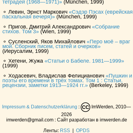
тетрадей (1968—1971)
(München, 1999)
⚬ Левин, Эрнст Маркович
Сэдэр Пэсах (еврейская
пасхальная вечеря)
(München, 1999)
⚬ Пригов, Дмитрий Александрович
Собрание
стихов. Том 3
(Wien, 1999)
⚬ Сусленский, Яков Михайлович
Перо моё – враг
мой. Сборник писем, статей и очерков
(Иерусалим, 1999)
⚬ Хетени, Жужа
Статьи о Бабеле. 1981—1999
(1999)
⚬ Ходасевич, Владислав Фелицианович
Пушкин и
поэты его времени в трёх томах. Том 1 : Статьи,
рецензии, заметки 1913—1924 гг.
(Berkeley, 1999)
Impressum & Datenschutzerklärung
:
ImWerden, 2010—
CC
2026
imwerden@gmail.com : Сайт разработан в imwerden.de
Ленты:
RSS
|
OPDS