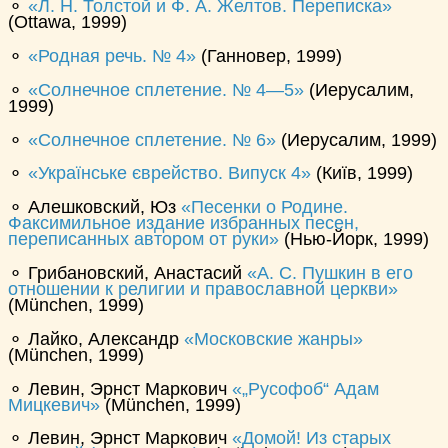
⚬
Л. Н. Толстой и Ф. А. Желтов. Переписка
(Ottawa, 1999)
⚬
Родная речь. № 4
(Ганновер, 1999)
⚬
Солнечное сплетение. № 4—5
(Иерусалим,
1999)
⚬
Солнечное сплетение. № 6
(Иерусалим, 1999)
⚬
Українське єврейство. Випуск 4
(Київ, 1999)
⚬ Алешковский, Юз
Песенки о Родине.
Факсимильное издание избранных песен,
переписанных автором от руки
(Нью-Йорк, 1999)
⚬ Грибановский, Анастасий
А. С. Пушкин в его
отношении к религии и православной церкви
(München, 1999)
⚬ Лайко, Александр
Московские жанры
(München, 1999)
⚬ Левин, Эрнст Маркович
„Русофоб“ Адам
Мицкевич
(München, 1999)
⚬ Левин, Эрнст Маркович
Домой! Из старых