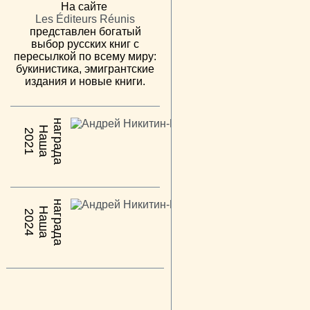
На сайте
Les Éditeurs Réunis
представлен богатый
выбор русских книг с
пересылкой по всему миру:
букинистика, эмигрантские
издания и новые книги.
н
а
Н
а
ш
а
а
г
р
а
д
2021
н
а
Н
а
ш
а
а
г
р
а
д
2024