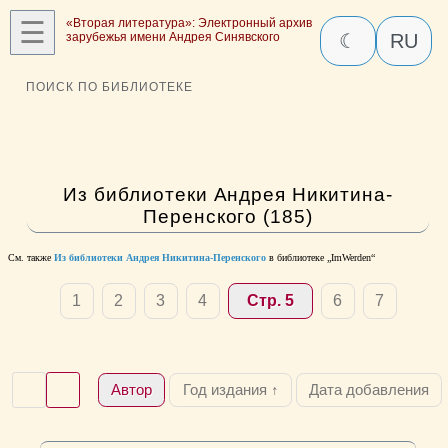
☰
«Вторая литература»: Электронный архив
зарубежья имени Андрея Синявского
☾
RU
ПОИСК ПО БИБЛИОТЕКЕ
Из библиотеки Андрея Никитина-
Перенского (185)
См. также
Из библиотеки Андрея Никитина-Перенского
в библиотеке „ImWerden“
1
2
3
4
Стр. 5
6
7
Автор
Год издания ↑
Дата добавления