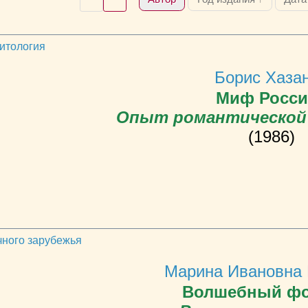
литология
Борис Хаза
Миф Росси
Опыт романтической
(1986)
чного зарубежья
Марина Ивановна 
Волшебный фо