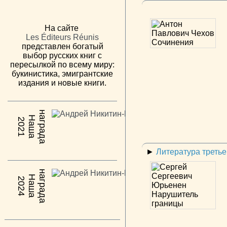
На сайте
Les Éditeurs Réunis
представлен богатый
выбор русских книг с
пересылкой по всему миру:
букинистика, эмигрантские
издания и новые книги.
н
а
Н
а
ш
а
а
г
р
а
д
2021
►
Литература треть
н
а
Н
а
ш
а
а
г
р
а
д
2024