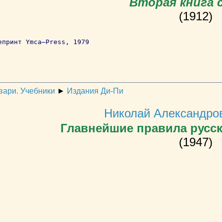
Вторая книга 
(1912)
епринт Ymca–Press, 1979
вари. Учебники
►
Издания Ди-Пи
Николай Александро
Главнейшие правила русс
(1947)