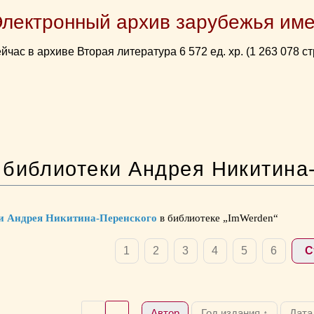
Электронный архив зарубежья име
йчас в архиве Вторая литература 6 572 ед. хр. (1 263 078 ст
 библиотеки Андрея Никитина-
и Андрея Никитина-Перенского
в библиотеке „ImWerden“
1
2
3
4
5
6
С
Автор
Год издания ↑
Дата