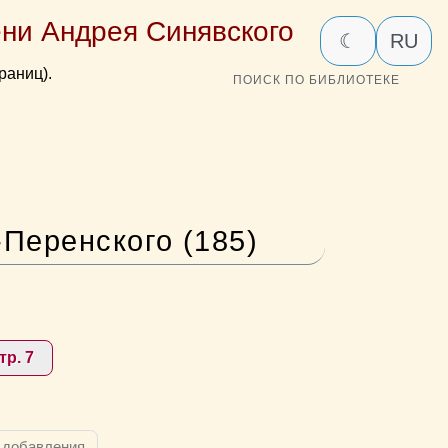
ни Андрея Синявского
☾
RU
раниц).
ПОИСК ПО БИБЛИОТЕКЕ
Перенского (185)
тр. 7
 добавления