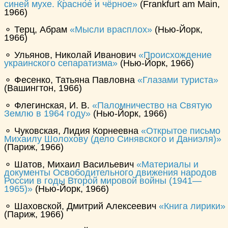
синей мухе. Красное и чёрное
(Frankfurt am Main,
1966)
⚬ Терц, Абрам
Мысли врасплох
(Нью-Йорк,
1966)
⚬ Ульянов, Николай Иванович
Происхождение
украинского сепаратизма
(Нью-Йорк, 1966)
⚬ Фесенко, Татьяна Павловна
Глазами туриста
(Вашингтон, 1966)
⚬ Флегинская, И. В.
Паломничество на Святую
Землю в 1964 году
(Нью-Йорк, 1966)
⚬ Чуковская, Лидия Корнеевна
Открытое письмо
Михаилу Шолохову (дело Синявского и Даниэля)
(Париж, 1966)
⚬ Шатов, Михаил Васильевич
Материалы и
документы Освободительного движения народов
России в годы Второй мировой войны (1941—
1965)
(Нью-Йорк, 1966)
⚬ Шаховской, Дмитрий Алексеевич
Книга лирики
(Париж, 1966)