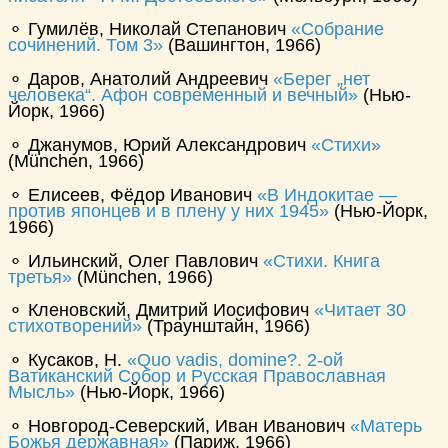
⚬ Гумилёв, Николай Степанович
Собрание
сочинений. Том 3
(Вашингтон, 1966)
⚬ Даров, Анатолий Андреевич
Берег „нет
человека“. Афон современный и вечный
(Нью-
Йорк, 1966)
⚬ Джанумов, Юрий Александрович
Стихи
(München, 1966)
⚬ Елисеев, Фёдор Иванович
В Индокитае —
против японцев и в плену у них 1945
(Нью-Йорк,
1966)
⚬ Ильинский, Олег Павлович
Стихи. Книга
третья
(München, 1966)
⚬ Кленовский, Дмитрий Иосифович
Читает 30
стихотворений
(Траунштайн, 1966)
⚬ Кусаков, Н.
Quo vadis, domine?. 2-ой
Ватиканский Собор и Русская Православная
Мысль
(Нью-Йорк, 1966)
⚬ Новгород-Северский, Иван Иванович
Матерь
Божья державная
(Париж, 1966)