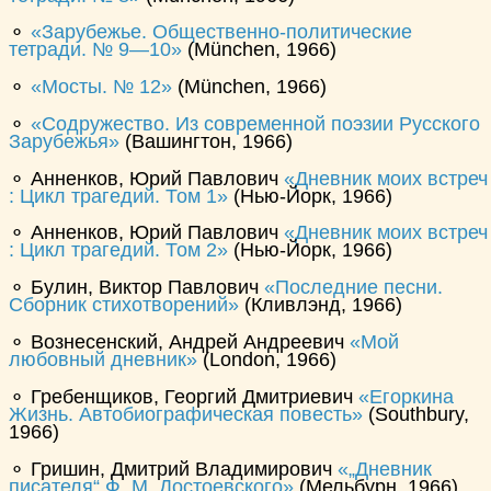
⚬
Зарубежье. Общественно-политические
тетради. № 9—10
(München, 1966)
⚬
Мосты. № 12
(München, 1966)
⚬
Содружество. Из современной поэзии Русского
Зарубежья
(Вашингтон, 1966)
⚬ Анненков, Юрий Павлович
Дневник моих встреч
: Цикл трагедий. Том 1
(Нью-Йорк, 1966)
⚬ Анненков, Юрий Павлович
Дневник моих встреч
: Цикл трагедий. Том 2
(Нью-Йорк, 1966)
⚬ Булин, Виктор Павлович
Последние песни.
Сборник стихотворений
(Кливлэнд, 1966)
⚬ Вознесенский, Андрей Андреевич
Мой
любовный дневник
(London, 1966)
⚬ Гребенщиков, Георгий Дмитриевич
Егоркина
Жизнь. Автобиографическая повесть
(Southbury,
1966)
⚬ Гришин, Дмитрий Владимирович
„Дневник
писателя“ Ф. М. Достоевского
(Мельбурн, 1966)