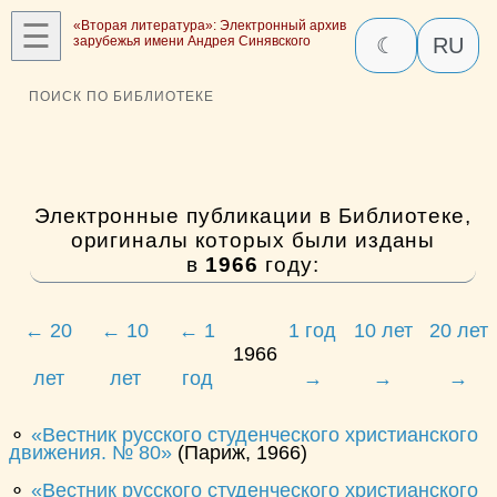
☰
«Вторая литература»: Электронный архив
зарубежья имени Андрея Синявского
☾
RU
ПОИСК ПО БИБЛИОТЕКЕ
Электронные публикации в Библиотеке,
оригиналы которых были изданы
в
1966
году:
← 20
← 10
← 1
1 год
10 лет
20 лет
1966
лет
лет
год
→
→
→
⚬
Вестник русского студенческого христианского
движения. № 80
(Париж, 1966)
⚬
Вестник русского студенческого христианского