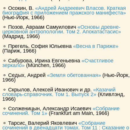
⚬ Осокин, В.
Андрей Андреевич Власов. Краткая
биография с приложением пражского манифеста
(Нью-Йорк, 1966)
⚬ Позов, Авраам Самуилович
Основы древне-
церковной антропологии. Том 2. Апокатастасис
(Мадрид, 1966)
⚬ Прегель, София Юльевна
Весна в Париже
(Париж, 1966)
⚬ Сабурова, Ирина Евгеньевна
Счастливое
зеркaло
(München, 1966)
⚬ Седых, Андрей
Земля обетованная
(Нью-Йорк,
1966)
⚬ Скрылов, Алексей Иванович и др.
Казачий
словарь-справочник. Том 1. Выпуск 2
(Кливлэнд,
1966)
⚬ Солженицын, Александр Исаевич
Собрание
сочинений. Том 1
(Frankfurt am Main, 1966)
⚬ Тарсис, Валерий Яковлевич
Собрание
сочинений в двенадцати томах. Том 11 : Сказание о