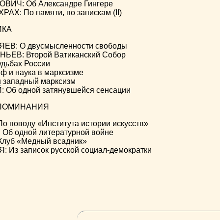
ВИЧ: Об Александре Гингере
Х: По памяти, по запискам (II)
ИКА
ЕВ: О двусмысленности свободы
ЕВ: Второй Ватиканский Собор
дьбах России
ф и наука в марксизме
 и западный марксизм
 Об одной затянувшейся сенсации
ПОМИНАНИЯ
о поводу «Института истории искусств»
Об одной литературной войне
луб «Медный всадник»
 Из записок русской социал-демократки