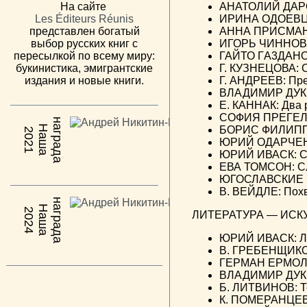
На сайте
АНАТОЛИЙ ДАРОВ
Les Éditeurs Réunis
ИРИНА ОДОЕВЦЕ
представлен богатый
АННА ПРИСМАНОВ
выбор русских книг с
ИГОРЬ ЧИННОВ:
пересылкой по всему миру:
ГАЙТО ГA3ДАНОВ
букинистика, эмигрантские
Г. КУЗНЕЦОВА: 
издания и новые книги.
Г. АНДРЕЕВ: Пр
ВЛАДИМИР ДУК
Е. КАННАК: Два 
СОФИЯ ПРЕГЕЛЬ
н
а
Н
а
ш
а
а
г
р
а
д
БОРИС ФИЛИППО
2021
ЮРИЙ ОДАРЧЕН
ЮРИЙ ИВАСК: С
ЕВА ТОМСОН: С
ЮГОСЛАВСКИЕ 
В. ВЕЙДЛЕ: Пох
н
а
Н
а
ш
а
а
г
р
а
д
2024
ЛИТЕРАТУРА — ИСК
ЮРИЙ ИВАСК: Ли
В. ГРЕБЕНЩИКОВ
ГЕРМАН ЕРМОЛА
ВЛАДИМИР ДУКЕ
Б. ЛИТВИНОВ: Т
К. ПОМЕРАНЦЕВ: