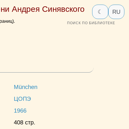
ни Андрея Синявского
☾
RU
раниц).
ПОИСК ПО БИБЛИОТЕКЕ
München
ЦОПЭ
1966
408 стр.