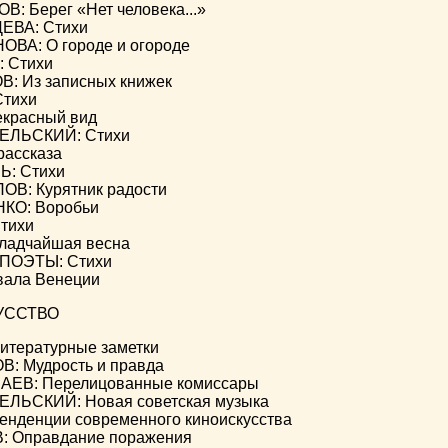
: Берег «Нет человека...»
ВА: Стихи
А: О городе и огороде
 Стихи
: Из записных книжек
Стихи
екрасный вид
ЕЛЬСКИЙ: Стихи
рассказа
: Стихи
В: Курятник радости
КО: Воробьи
тихи
ладчайшая весна
ПОЭТЫ: Стихи
вала Венеции
УССТВО
тературные заметки
: Мудрость и правда
ЕВ: Перелицованные комиссары
ЛЬСКИЙ: Новая советская музыка
енденции современного киноискусства
 Оправдание поражения