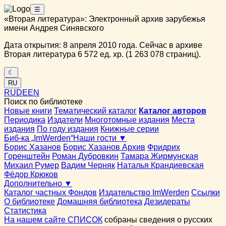
☰
«Вторая литература»: Электронный архив зарубежья
имени Андрея Синявского
Дата открытия: 8 апреля 2010 года. Сейчас в архиве
Вторая литература 6 572 ед. хр. (1 263 078 страниц).
☾
RU
RU
DE
EN
Поиск по библиотеке
Новые книги
Тематический каталог
Каталог авторов
Периодика
Издатели
Многотомные издания
Места
издания
По году издания
Книжные серии
Биб-ка „ImWerden“
Наши гости ▼
Борис Хазанов
Борис Хазанов Архив
Фридрих
Горенштейн
Роман Дубровкин
Тамара Жирмунская
Михаил Румер
Вадим Черняк
Наталья Крандиевская
Фёдор Крюков
Дополнительно ▼
Каталог частных Фондов
Издательство ImWerden
Ссылки
О библиотеке
Домашняя библиотека
Дезидераты
Статистика
На нашем сайте СПИСОК
собраны сведения о русских