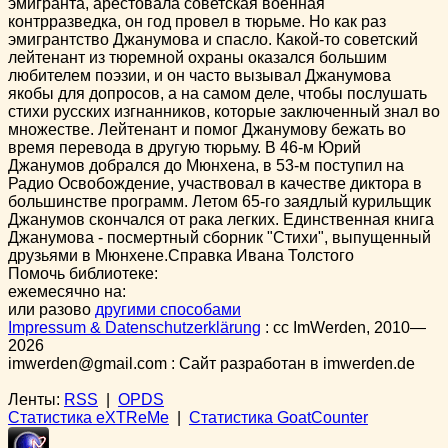
эмигранта, арестовала советская военная
контрразведка, он год провел в тюрьме. Но как раз
эмигрантство Джанумова и спасло. Какой-то советский
лейтенант из тюремной охраны оказался большим
любителем поэзии, и он часто вызывал Джанумова
якобы для допросов, а на самом деле, чтобы послушать
стихи русских изгнанников, которые заключенный знал во
множестве. Лейтенант и помог Джанумову бежать во
время перевода в другую тюрьму. В 46-м Юрий
Джанумов добрался до Мюнхена, в 53-м поступил на
Радио Освобождение, участвовал в качестве диктора в
большинстве программ. Летом 65-го заядлый курильщик
Джанумов скончался от рака легких. Единственная книга
Джанумова - посмертный сборник "Стихи", выпущенный
друзьями в Мюнхене.Справка Ивана Толстого
Помочь библиотеке:
ежемесячно на:
или разово
другими способами
Impressum & Datenschutzerklärung
:
cc
ImWerden, 2010—
2026
imwerden@gmail.com : Сайт разработан в imwerden.de
Ленты:
RSS
|
OPDS
Статистика eXTReMe
|
Статистика GoatCounter