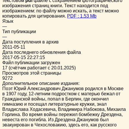
текстовом
pdf
файле с сохранением фотографического
изображения страниц книги. Текст находится под
изображением: по файлу можно искать, а текст можно
копировать для цитирования.
PDF : 1.53 Mb
Язык
—
Тип публикации
—
Дата поступления в архив
2011-05-11
Дата последнего обновления файла
2017-05-15 22:27:15
Файл публикации загружен
17 (счётчик работает с 20.01.2025)
Просмотров этой страницы
9272
Дополнительное описание издания:
Поэт Юрий Александрович Джанумов родился в Москве
в 1907 году, 12-летним подростком с матерью бежал от
Гражданской войны, попал в Берлин, где окончил
гимназию и посещал литературные кружки, знал
Владислава Ходасевича, Владимира Набокова, Михаила
Горлина. Во время войны пережил бомбежку Дрездена,
невеста его погибла. Из Дрездена Джанумов был
эвакуирован в Чехословакию, здесь его, как русского