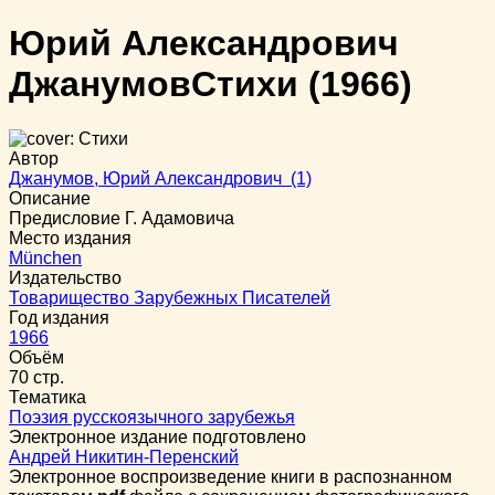
Юрий Александрович
Джанумов
Стихи
(1966)
Автор
Джанумов, Юрий Александрович (1)
Описание
Предисловие Г. Адамовича
Место издания
München
Издательство
Товарищество Зарубежных Писателей
Год издания
1966
Объём
70 стр.
Тематика
Поэзия русскоязычного зарубежья
Электронное издание подготовлено
Андрей Никитин-Перенский
Электронное воспроизведение книги в распознанном