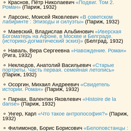
⚬ Краснов, Пётр Николаевич
Подвиг. Том 2.
Роман
(Париж, 1932)
⚬ Ларсонс, Моисей Яковлевич
В советском
лабиринте : Эпизоды и силуэты
(Париж, 1932)
⚬ Маевский, Владислав Альбинович
Иверская
Богоматерь на Афоне, в Москве и Белграде.
(историко-догматический эскиз)
(Белград, 1932)
⚬ Наваль, Вера Сергеевна
Навождение. Роман
(Рига, 1932)
⚬ Неклюдов, Анатолий Васильевич
Старые
портреты. Часть первая. семейная летопись
(Париж, 1932)
⚬ Осоргин, Михаил Андреевич
Свидетель
истории. Роман
(Париж, 1932)
⚬ Парнах, Валентин Яковлевич
Histoire de la
danse
(Париж, 1932)
⚬ Унгер, Карл
Что такое антропософия?
(Париж,
1932)
⚬ Филимонов, Борис Борисович
Белоповстанцы :