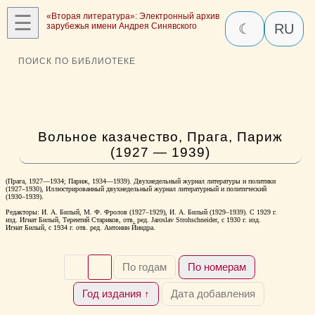
☰
«Вторая литература»: Электронный архив
зарубежья имени Андрея Синявского
☾
RU
ПОИСК ПО БИБЛИОТЕКЕ
Вольное казачество, Прага, Париж
(1927 — 1939)
(Прага, 1927—1934; Париж, 1934—1939). Двухнедельный журнал литературы и политики
(1927–1930), Иллюстрированный двухнедельный журнал литературный и политический
(1930–1939).
Редакторы: И. А. Билый, М. Ф. Фролов (1927–1929), И. А. Билый (1929–1939). С 1929 г.
изд. Игнат Билый, Терентий Стариков, отв. ред. Jaroslav Strohschneider, с 1930 г. изд.
Игнат Билый, с 1934 г. отв. ред. Антонин Йиндра.
По годам
По номерам
Год издания ↑
Дата добавления