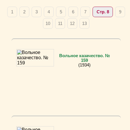
1
2
3
4
5
6
7
Стр. 8
9
10
11
12
13
Вольное казачество. №
159
(1934)