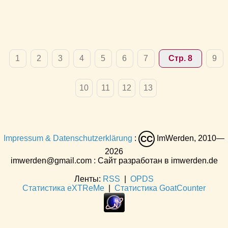
1
2
3
4
5
6
7
Стр. 8
9
10
11
12
13
Impressum & Datenschutzerklärung
:
ImWerden, 2010—
CC
2026
imwerden@gmail.com : Сайт разработан в imwerden.de
Ленты:
RSS
|
OPDS
Статистика eXTReMe
|
Статистика GoatCounter