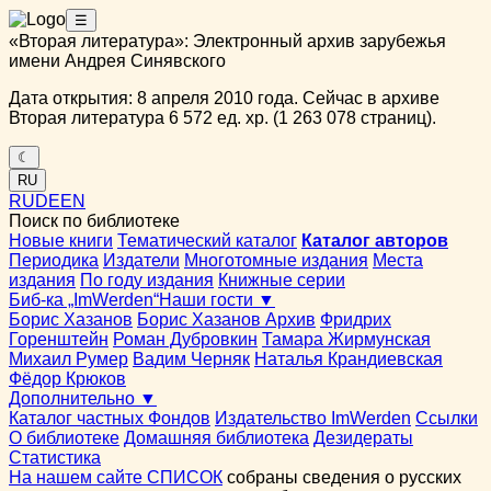
☰
«Вторая литература»: Электронный архив зарубежья
имени Андрея Синявского
Дата открытия: 8 апреля 2010 года. Сейчас в архиве
Вторая литература 6 572 ед. хр. (1 263 078 страниц).
☾
RU
RU
DE
EN
Поиск по библиотеке
Новые книги
Тематический каталог
Каталог авторов
Периодика
Издатели
Многотомные издания
Места
издания
По году издания
Книжные серии
Биб-ка „ImWerden“
Наши гости ▼
Борис Хазанов
Борис Хазанов Архив
Фридрих
Горенштейн
Роман Дубровкин
Тамара Жирмунская
Михаил Румер
Вадим Черняк
Наталья Крандиевская
Фёдор Крюков
Дополнительно ▼
Каталог частных Фондов
Издательство ImWerden
Ссылки
О библиотеке
Домашняя библиотека
Дезидераты
Статистика
На нашем сайте СПИСОК
собраны сведения о русских