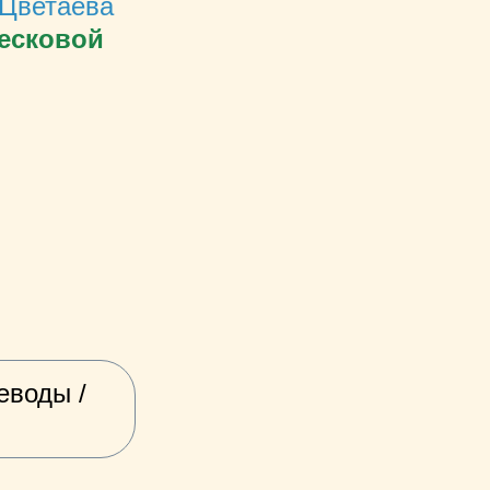
Цветаева
Тесковой
еводы /