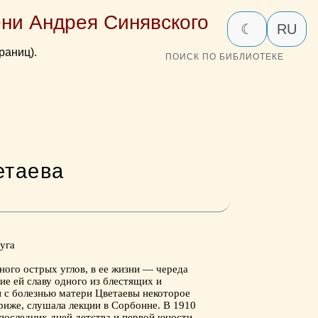
ни Андрея Синявского
☾
RU
раниц).
ПОИСК ПО БИБЛИОТЕКЕ
етаева
буга
много острых углов, в ее жизни — череда
ие ей славу одного из блестящих и
зи с болезнью матери Цветаевы некоторое
риже, слушала лекции в Сорбонне. В 1910
 последних дней детства и первой юности.