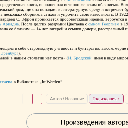
средственная книга, исполненная истинно женским обаянием». Во
бельский дом, где она попадает в литературную среду и встречает
ть несколько сборников стихов и упрочить свою известность. В 192
вардеец С. Эфрон проникается просоветскими идеями, вербуется в 
ь Ариадна
. После долгих раздумий Цветаева с
сыном Георгием
в 19
вана ее близким — 14 лет лагерей и ссылки дочери, расстрельный п
мещала в себе старомодную учтивость и бунтарство, высокомерие 
 Эренбург
).
евой в нашем столетии нет поэта» (
И. Бродский
, имея в виду миро
етаева
в Библиотеке „ImWerden“
Автор / Название
Год издания ↑
Произведения автор