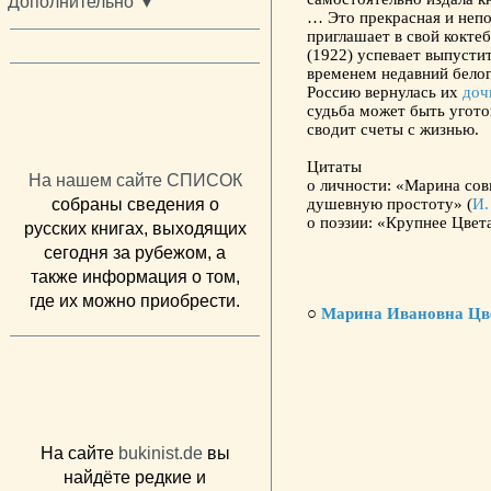
Дополнительно ▼
… Это прекрасная и непо
приглашает в свой кокте
(1922) успевает выпусти
временем недавний белог
Россию вернулась их
доч
судьба может быть угото
сводит счеты с жизнью.
Цитаты
На нашем сайте СПИСОК
о личности: «Марина сов
собраны сведения о
душевную простоту» (
И.
о поэзии: «Крупнее Цвета
русских книгах, выходящих
сегодня за рубежом, а
также информация о том,
где их можно приобрести.
○
Марина Ивановна Цв
На сайте
bukinist.de
вы
найдёте редкие и