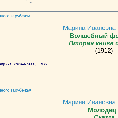
чного зарубежья
Марина Ивановна 
Волшебный фо
Вторая книга 
(1912)
епринт Ymca–Press, 1979
чного зарубежья
Марина Ивановна 
Молодец 
Сказка