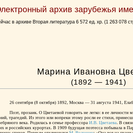
Электронный архив зарубежья име
йчас в архиве Вторая литература 6 572 ед. хр. (1 263 078 ст
Марина Ивановна Цв
(1892 — 1941)
26 сентября (8 октября) 1892, Москва — 31 августа 1941, Ела
Поэт, прозаик. О Цветаевой говорить не легко: в ее личности 
ий, трагедий. Из этого или вопреки этому росли ее стихи, принесш
ебряного века. Родилась в семье профессора
И.В. Цветаева
. В свя
их и российских курортах. В 1909 будущая поэтесса побывала в Па
нижку стихов. Первым откликнулся
М. Волошин
: «Она вся на грани