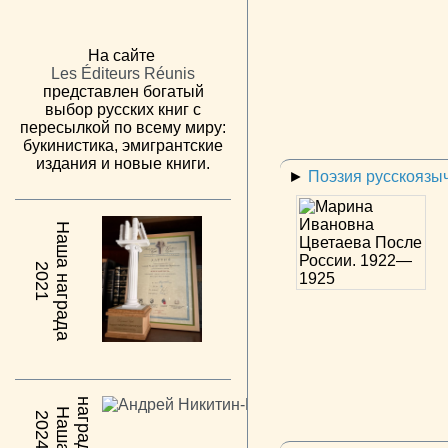
На сайте
Les Éditeurs Réunis
представлен богатый
выбор русских книг с
пересылкой по всему миру:
букинистика, эмигрантские
издания и новые книги.
►
Поэзия русскоязы
Наша награда
2021
н
а
Н
а
ш
а
а
г
р
а
д
2024