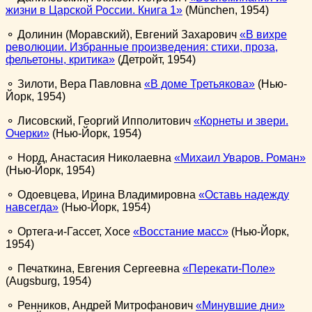
жизни в Царской России. Книга 1
(München, 1954)
⚬ Долинин (Моравский), Евгений Захарович
В вихре
революции. Избранные произведения: стихи, проза,
фельетоны, критика
(Детройт, 1954)
⚬ Зилоти, Вера Павловна
В доме Третьякова
(Нью-
Йорк, 1954)
⚬ Лисовский, Георгий Ипполитович
Корнеты и звери.
Очерки
(Нью-Йорк, 1954)
⚬ Норд, Анастасия Николаевна
Михаил Уваров. Роман
(Нью-Йорк, 1954)
⚬ Одоевцева, Ирина Владимировна
Оставь надежду
навсегда
(Нью-Йорк, 1954)
⚬ Ортега-и-Гассет, Хосе
Восстание масс
(Нью-Йорк,
1954)
⚬ Печаткина, Евгения Сергеевна
Перекати-Поле
(Augsburg, 1954)
⚬ Ренников, Андрей Митрофанович
Минувшие дни