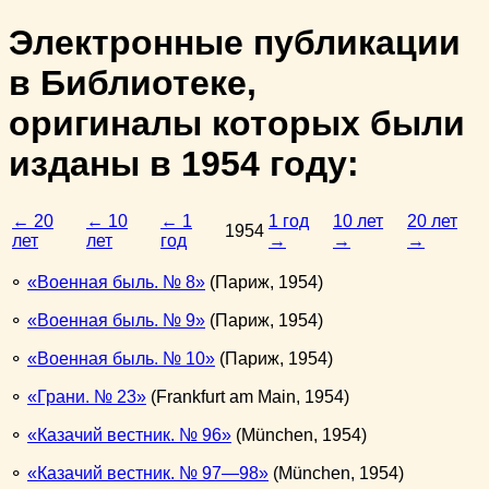
Электронные публикации
в Библиотеке,
оригиналы которых были
изданы в
1954
году:
← 20
← 10
← 1
1 год
10 лет
20 лет
1954
лет
лет
год
→
→
→
⚬
Военная быль. № 8
(Париж, 1954)
⚬
Военная быль. № 9
(Париж, 1954)
⚬
Военная быль. № 10
(Париж, 1954)
⚬
Грани. № 23
(Frankfurt am Main, 1954)
⚬
Казачий вестник. № 96
(München, 1954)
⚬
Казачий вестник. № 97—98
(München, 1954)