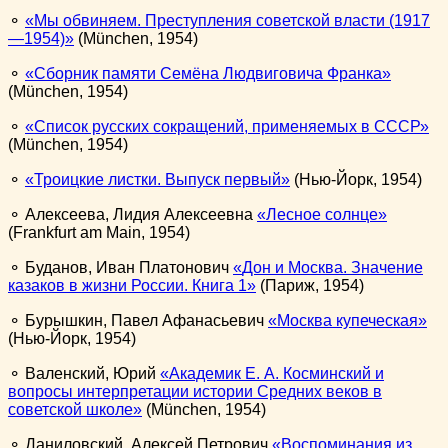
⚬
Мы обвиняем. Преступления советской власти (1917
—1954)
(München, 1954)
⚬
Сборник памяти Семёна Людвиговича Франка
(München, 1954)
⚬
Список русских сокращений, применяемых в СССР
(München, 1954)
⚬
Троицкие листки. Выпуск первый
(Нью-Йорк, 1954)
⚬ Алексеева, Лидия Алексеевна
Лесное солнце
(Frankfurt am Main, 1954)
⚬ Буданов, Иван Платонович
Дон и Москва. Значение
казаков в жизни России. Книга 1
(Париж, 1954)
⚬ Бурышкин, Павел Афанасьевич
Москва купеческая
(Нью-Йорк, 1954)
⚬ Валенский, Юрий
Академик Е. А. Косминский и
вопросы интерпретации истории Средних веков в
советской школе
(München, 1954)
⚬ Даниловский, Алексей Петрович
Воспоминания из