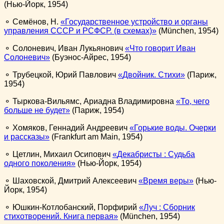
(Нью-Йорк, 1954)
⚬ Семёнов, Н.
Государственное устройство и органы
управления СССР и РСФСР. (в схемах)
(München, 1954)
⚬ Солоневич, Иван Лукьянович
Что говорит Иван
Солоневич
(Буэнос-Айрес, 1954)
⚬ Трубецкой, Юрий Павлович
Двойник. Стихи
(Париж,
1954)
⚬ Тыркова-Вильямс, Ариадна Владимировна
То, чего
больше не будет
(Париж, 1954)
⚬ Хомяков, Геннадий Андреевич
Горькие воды. Очерки
и рассказы
(Frankfurt am Main, 1954)
⚬ Цетлин, Михаил Осипович
Декабристы : Судьба
одного поколения
(Нью-Йорк, 1954)
⚬ Шаховской, Дмитрий Алексеевич
Время веры
(Нью-
Йорк, 1954)
⚬ Юшкин-Котлобанский, Порфирий
Луч : Сборник
стихотворений. Книга первая
(München, 1954)