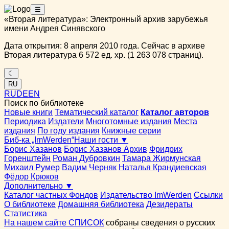
☰
«Вторая литература»: Электронный архив зарубежья
имени Андрея Синявского
Дата открытия: 8 апреля 2010 года. Сейчас в архиве
Вторая литература 6 572 ед. хр. (1 263 078 страниц).
☾
RU
RU
DE
EN
Поиск по библиотеке
Новые книги
Тематический каталог
Каталог авторов
Периодика
Издатели
Многотомные издания
Места
издания
По году издания
Книжные серии
Биб-ка „ImWerden“
Наши гости ▼
Борис Хазанов
Борис Хазанов Архив
Фридрих
Горенштейн
Роман Дубровкин
Тамара Жирмунская
Михаил Румер
Вадим Черняк
Наталья Крандиевская
Фёдор Крюков
Дополнительно ▼
Каталог частных Фондов
Издательство ImWerden
Ссылки
О библиотеке
Домашняя библиотека
Дезидераты
Статистика
На нашем сайте СПИСОК
собраны сведения о русских