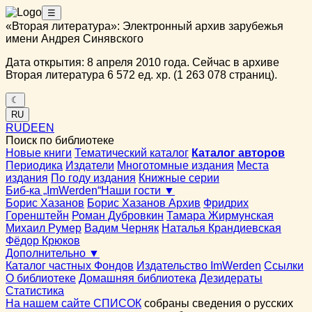
☰
«Вторая литература»: Электронный архив зарубежья
имени Андрея Синявского
Дата открытия: 8 апреля 2010 года. Сейчас в архиве
Вторая литература 6 572 ед. хр. (1 263 078 страниц).
☾
RU
RU
DE
EN
Поиск по библиотеке
Новые книги
Тематический каталог
Каталог авторов
Периодика
Издатели
Многотомные издания
Места
издания
По году издания
Книжные серии
Биб-ка „ImWerden“
Наши гости ▼
Борис Хазанов
Борис Хазанов Архив
Фридрих
Горенштейн
Роман Дубровкин
Тамара Жирмунская
Михаил Румер
Вадим Черняк
Наталья Крандиевская
Фёдор Крюков
Дополнительно ▼
Каталог частных Фондов
Издательство ImWerden
Ссылки
О библиотеке
Домашняя библиотека
Дезидераты
Статистика
На нашем сайте СПИСОК
собраны сведения о русских