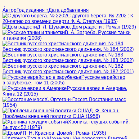
Автор
Год издания ↑
Дата добавления
С другого берега. № 2202 : К
20-летию со времени смерти Ф. А. Степуна
(1985)
Д. Л. Шумаков.
Дом радости : Роман
(1929)
В. А. Загреба.
Русские танки
и танкетки
(2008)
Вестник русского христианского движения. № 184
(2002)
Вестник русского христианского движения. № 183
(2002)
Вестник русского христианского движения. № 182
(2001)
Русское еврейство
в зарубежье. Том 11
(2005)
Русские евреи в Америке.
Книга 12
(2015)
Х. Ортега-и-Гассет.
Восстание масс
(1954)
Д. Ф. Кеннан.
Проблемы внешней политики США
(1956)
Хроника текущих событий.
Выпуск 52
(1979)
П. Н. Краснов.
Домой : Роман
(1936)