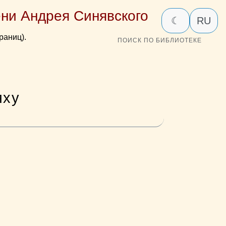
ни Андрея Синявского
☾
RU
раниц).
ПОИСК ПО БИБЛИОТЕКЕ
яху