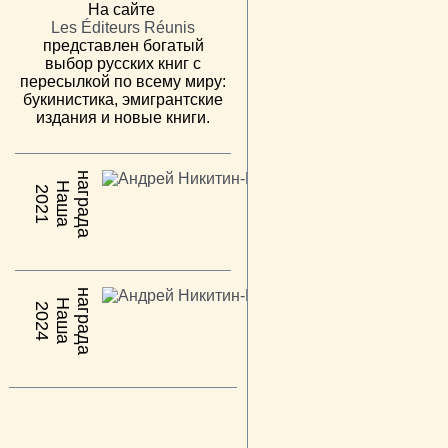
На сайте
Les Éditeurs Réunis
представлен богатый
выбор русских книг с
пересылкой по всему миру:
букинистика, эмигрантские
издания и новые книги.
н
а
Н
а
ш
а
а
г
р
а
д
2021
н
а
Н
а
ш
а
а
г
р
а
д
2024