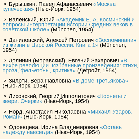
⚬ Бурышкин, Павел Афанасьевич
Москва
купеческая
(Нью-Йорк, 1954)
⚬ Валенский, Юрий
Академик Е. А. Косминский и
вопросы интерпретации истории Средних веков в
советской школе
(München, 1954)
⚬ Даниловский, Алексей Петрович
Воспоминания
из жизни в Царской России. Книга 1
(München,
1954)
⚬ Долинин (Моравский), Евгений Захарович
В
вихре революции. Избранные произведения: стихи,
проза, фельетоны, критика
(Детройт, 1954)
⚬ Зилоти, Вера Павловна
В доме Третьякова
(Нью-Йорк, 1954)
⚬ Лисовский, Георгий Ипполитович
Корнеты и
звери. Очерки
(Нью-Йорк, 1954)
⚬ Норд, Анастасия Николаевна
Михаил Уваров.
Роман
(Нью-Йорк, 1954)
⚬ Одоевцева, Ирина Владимировна
Оставь
надежду навсегда
(Нью-Йорк, 1954)