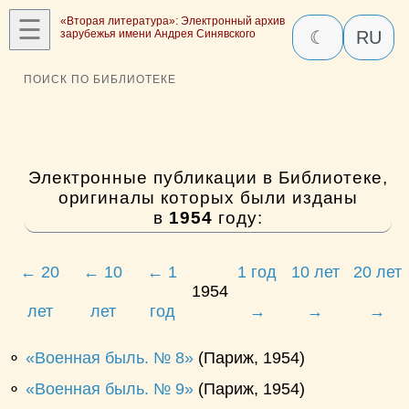
☰
«Вторая литература»: Электронный архив
зарубежья имени Андрея Синявского
☾
RU
ПОИСК ПО БИБЛИОТЕКЕ
Электронные публикации в Библиотеке,
оригиналы которых были изданы
в
1954
году:
← 20
← 10
← 1
1 год
10 лет
20 лет
1954
лет
лет
год
→
→
→
⚬
Военная быль. № 8
(Париж, 1954)
⚬
Военная быль. № 9
(Париж, 1954)