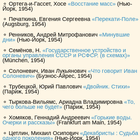
⚬ Ортега-и-Гассет, Хосе
Восстание масс
(Нью-
Йорк, 1954)
⚬ Печаткина, Евгения Сергеевна
Перекати-Поле
(Augsburg, 1954)
⚬ Ренников, Андрей Митрофанович
Минувшие
дни
(Нью-Йорк, 1954)
⚬ Семёнов, Н.
Государственное устройство и
органы управления СССР и РСФСР. (в схемах)
(München, 1954)
⚬ Солоневич, Иван Лукьянович
Что говорит Иван
Солоневич
(Буэнос-Айрес, 1954)
⚬ Трубецкой, Юрий Павлович
Двойник. Стихи
(Париж, 1954)
⚬ Тыркова-Вильямс, Ариадна Владимировна
То,
чего больше не будет
(Париж, 1954)
⚬ Хомяков, Геннадий Андреевич
Горькие воды.
Очерки и рассказы
(Frankfurt am Main, 1954)
⚬ Цетлин, Михаил Осипович
Декабристы : Судьба
одного поколения
(Нью-Йорк, 1954)