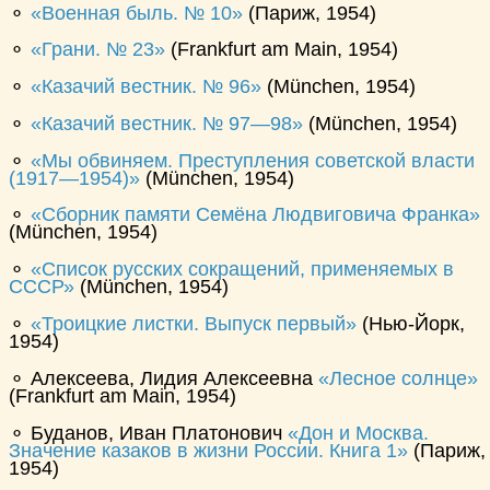
⚬
Военная быль. № 10
(Париж, 1954)
⚬
Грани. № 23
(Frankfurt am Main, 1954)
⚬
Казачий вестник. № 96
(München, 1954)
⚬
Казачий вестник. № 97—98
(München, 1954)
⚬
Мы обвиняем. Преступления советской власти
(1917—1954)
(München, 1954)
⚬
Сборник памяти Семёна Людвиговича Франка
(München, 1954)
⚬
Список русских сокращений, применяемых в
СССР
(München, 1954)
⚬
Троицкие листки. Выпуск первый
(Нью-Йорк,
1954)
⚬ Алексеева, Лидия Алексеевна
Лесное солнце
(Frankfurt am Main, 1954)
⚬ Буданов, Иван Платонович
Дон и Москва.
Значение казаков в жизни России. Книга 1
(Париж,
1954)