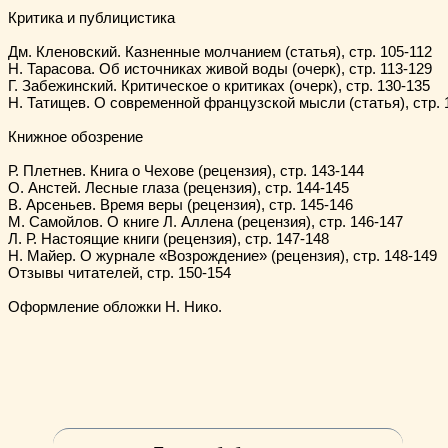
Критика и публицистика

Дм. Кленовский. Казненные молчанием (статья), стр. 105-112

Н. Тарасова. Об источниках живой воды (очерк), стр. 113-129

Г. Забежинский. Критическое о критиках (очерк), стр. 130-135

Н. Татищев. О современной французской мысли (статья), стр. 1
Книжное обозрение

Р. Плетнев. Книга о Чехове (рецензия), стр. 143-144

О. Анстей. Лесные глаза (рецензия), стр. 144-145

В. Арсеньев. Время веры (рецензия), стр. 145-146

М. Самойлов. О книге Л. Аллена (рецензия), стр. 146-147

Л. Р. Настоящие книги (рецензия), стр. 147-148

Н. Майер. О журнале «Возрождение» (рецензия), стр. 148-149

Отзывы читателей, стр. 150-154

Оформление обложки Н. Нико.