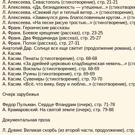
Л. Алексеева. Севастополь (стихотворение), стр. 21-21

Л. Алексеева. «Да, безнадежность — утешенье...» (стихотворени
Л. Алексеева. «Свежий луг и теплый ветер...» (стихотворение), с
Л. Алексеева. «Замкнулся день благословенным кругом...» (стих
Л. Алексеева. «На песке рисую тростью...» (стихотворение), стр
А. Франк. Героические рассказы

А. Франк. Боевое крещение (рассказ), стр. 23-25

А. Франк. Два Фердинанда (рассказ), стр. 25-27

А. Франк. Полон (рассказ), стр. 27-31

Анатолий Дар. Солнце все еще светит (продолжение романа), ст
А. Касим.

А. Касим. Пенаты (стихотворение), стр. 68-68

А. Касим. «За дрейней церковью кладбищенская немочь...» (стих
А. Касим. Вокзалы (стихотворение), стр. 68-69

А. Касим. Руины (стихотворение), стр. 69-69

А. Касим. Сувениры (стихотворение), стр. 70-70

А. Касим. «Всё, что вижу, беру и люблю...» (стихотворение), стр.
Очерк зарубежья

Федор Пульман. Сердце Фландрии (очерк), стр. 71-78

А. Крамаровский. На святой земле (очерк), стр. 79-88

Документальная проза

Л. Дувинг. Великая скорбь (из второй части, продолжение), стр. 