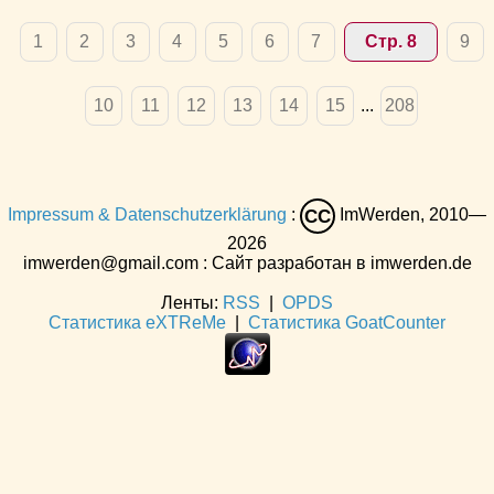
1
2
3
4
5
6
7
Стр. 8
9
10
11
12
13
14
15
...
208
Impressum & Datenschutzerklärung
:
ImWerden, 2010—
CC
2026
imwerden@gmail.com : Сайт разработан в imwerden.de
Ленты:
RSS
|
OPDS
Статистика eXTReMe
|
Статистика GoatCounter