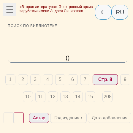
☰
«Вторая литература»: Электронный архив
зарубежья имени Андрея Синявского
☾
RU
ПОИСК ПО БИБЛИОТЕКЕ
()
1
2
3
4
5
6
7
Стр. 8
9
10
11
12
13
14
15
...
208
Автор
Год издания ↑
Дата добавления