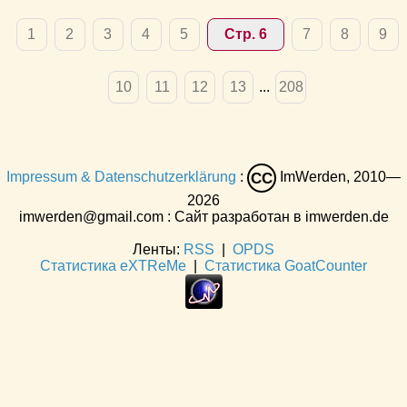
1
2
3
4
5
Стр. 6
7
8
9
10
11
12
13
...
208
Impressum & Datenschutzerklärung
:
ImWerden, 2010—
CC
2026
imwerden@gmail.com : Сайт разработан в imwerden.de
Ленты:
RSS
|
OPDS
Статистика eXTReMe
|
Статистика GoatCounter