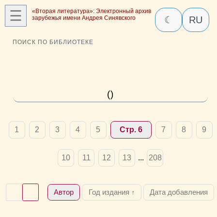
☰
«Вторая литература»: Электронный архив
зарубежья имени Андрея Синявского
☾
RU
ПОИСК ПО БИБЛИОТЕКЕ
()
1
2
3
4
5
Стр. 6
7
8
9
10
11
12
13
...
208
Автор
Год издания ↑
Дата добавления