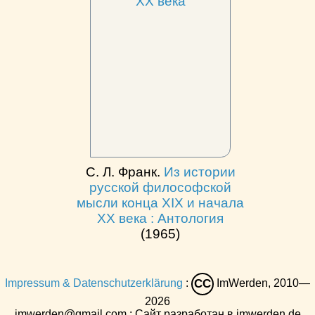
С. Л. Франк.
Из истории
русской философской
мысли конца XIX и начала
XX века : Антология
(1965)
Impressum & Datenschutzerklärung
:
ImWerden, 2010—
CC
2026
imwerden@gmail.com : Сайт разработан в imwerden.de