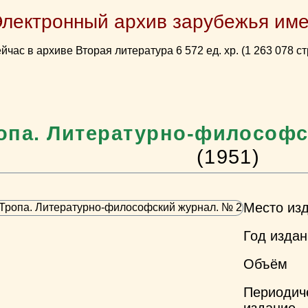
Электронный архив зарубежья име
йчас в архиве Вторая литература 6 572 ед. хр. (1 263 078 ст
опа. Литературно-философс
(1951)
Место из
Год изда
Объём
Периодич
издание