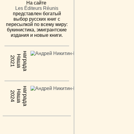
На сайте
Les Éditeurs Réunis
представлен богатый
выбор русских книг с
пересылкой по всему миру:
букинистика, эмигрантские
издания и новые книги.
н
а
Н
а
ш
а
а
г
р
а
д
2021
н
а
Н
а
ш
а
а
г
р
а
д
2024