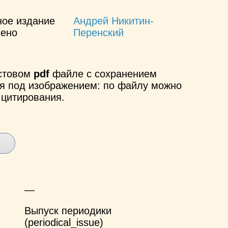
ное издание
Андрей Никитин-
лено
Перенский
кстовом
pdf
файле с сохранением
ся под изображением: по файлу можно
 цитирования.
—
Выпуск периодики
(periodical_issue)