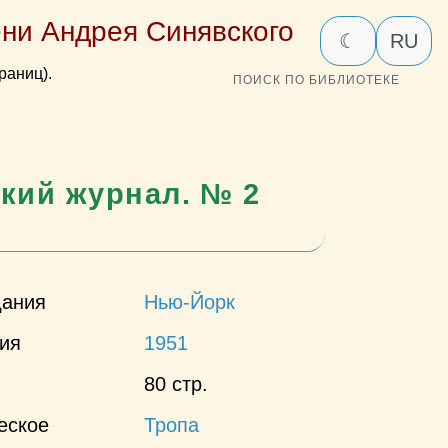
ни Андрея Синявского
☾
RU
раниц).
ПОИСК ПО БИБЛИОТЕКЕ
кий журнал. № 2
дания
Нью-Йорк
ния
1951
80 стр.
еское
Тропа