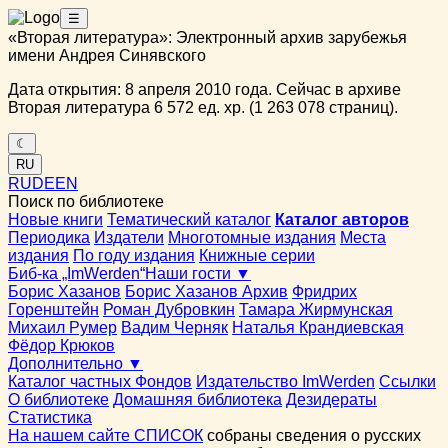
☰
«Вторая литература»: Электронный архив зарубежья
имени Андрея Синявского
Дата открытия: 8 апреля 2010 года. Сейчас в архиве
Вторая литература 6 572 ед. хр. (1 263 078 страниц).
☾
RU
RU
DE
EN
Поиск по библиотеке
Новые книги
Тематический каталог
Каталог авторов
Периодика
Издатели
Многотомные издания
Места
издания
По году издания
Книжные серии
Биб-ка „ImWerden“
Наши гости ▼
Борис Хазанов
Борис Хазанов Архив
Фридрих
Горенштейн
Роман Дубровкин
Тамара Жирмунская
Михаил Румер
Вадим Черняк
Наталья Крандиевская
Фёдор Крюков
Дополнительно ▼
Каталог частных Фондов
Издательство ImWerden
Ссылки
О библиотеке
Домашняя библиотека
Дезидераты
Статистика
На нашем сайте СПИСОК
собраны сведения о русских