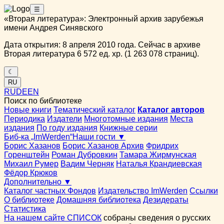
☰
«Вторая литература»: Электронный архив зарубежья
имени Андрея Синявского
Дата открытия: 8 апреля 2010 года. Сейчас в архиве
Вторая литература 6 572 ед. хр. (1 263 078 страниц).
☾
RU
RU
DE
EN
Поиск по библиотеке
Новые книги
Тематический каталог
Каталог авторов
Периодика
Издатели
Многотомные издания
Места
издания
По году издания
Книжные серии
Биб-ка „ImWerden“
Наши гости ▼
Борис Хазанов
Борис Хазанов Архив
Фридрих
Горенштейн
Роман Дубровкин
Тамара Жирмунская
Михаил Румер
Вадим Черняк
Наталья Крандиевская
Фёдор Крюков
Дополнительно ▼
Каталог частных Фондов
Издательство ImWerden
Ссылки
О библиотеке
Домашняя библиотека
Дезидераты
Статистика
На нашем сайте СПИСОК
собраны сведения о русских