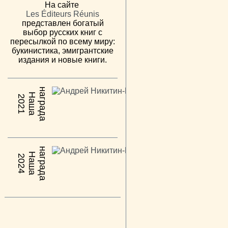
На сайте
Les Éditeurs Réunis
представлен богатый
выбор русских книг с
пересылкой по всему миру:
букинистика, эмигрантские
издания и новые книги.
н
а
Н
а
ш
а
а
г
р
а
д
2021
н
а
Н
а
ш
а
а
г
р
а
д
2024