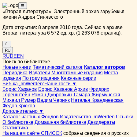
☰
«Вторая литература»: Электронный архив зарубежья
имени Андрея Синявского
Дата открытия: 8 апреля 2010 года. Сейчас в архиве
Вторая литература 6 572 ед. хр. (1 263 078 страниц).
☾
RU
RU
DE
EN
Поиск по библиотеке
Новые книги
Тематический каталог
Каталог авторов
Периодика
Издатели
Многотомные издания
Места
издания
По году издания
Книжные серии
Биб-ка „ImWerden“
Наши гости ▼
Борис Хазанов
Борис Хазанов Архив
Фридрих
Горенштейн
Роман Дубровкин
Тамара Жирмунская
Михаил Румер
Вадим Черняк
Наталья Крандиевская
Фёдор Крюков
Дополнительно ▼
Каталог частных Фондов
Издательство ImWerden
Ссылки
О библиотеке
Домашняя библиотека
Дезидераты
Статистика
На нашем сайте СПИСОК
собраны сведения о русских