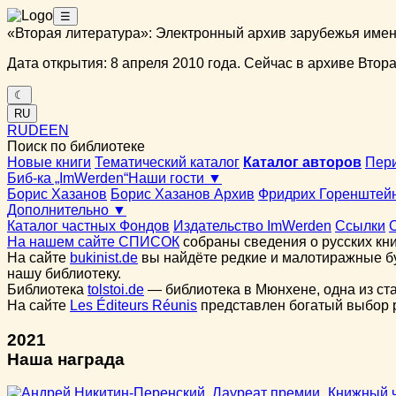
☰
«Вторая литература»: Электронный архив зарубежья име
Дата открытия: 8 апреля 2010 года. Сейчас в архиве Вторая
☾
RU
RU
DE
EN
Поиск по библиотеке
Новые книги
Тематический каталог
Каталог авторов
Пер
Биб-ка „ImWerden“
Наши гости ▼
Борис Хазанов
Борис Хазанов Архив
Фридрих Горенштей
Дополнительно ▼
Каталог частных Фондов
Издательство ImWerden
Ссылки
На нашем сайте СПИСОК
собраны сведения о русских кни
На сайте
bukinist.de
вы найдёте редкие и малотиражные бу
нашу библиотеку.
Библиотека
tolstoi.de
— библиотека в Мюнхене, одна из ст
На сайте
Les Éditeurs Réunis
представлен богатый выбор ру
2021
Наша награда