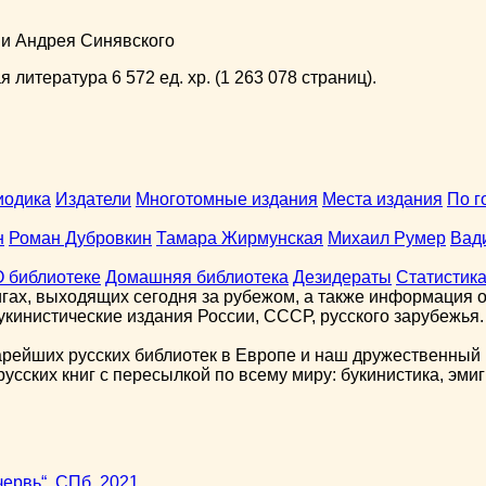
ни Андрея Синявского
 литература 6 572 ед. хр. (1 263 078 страниц).
иодика
Издатели
Многотомные издания
Места издания
По г
н
Роман Дубровкин
Тамара Жирмунская
Михаил Румер
Вад
О библиотеке
Домашняя библиотека
Дезидераты
Статистик
гах, выходящих сегодня за рубежом, а также информация о 
кинистические издания России, СССР, русского зарубежья.
арейших русских библиотек в Европе и наш дружественный 
сских книг с пересылкой по всему миру: букинистика, эмиг