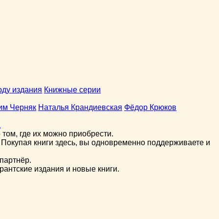
оду издания
Книжные серии
им Черняк
Наталья Крандиевская
Фёдор Крюков
а
том, где их можно приобрести.
 Покупая книги здесь, вы одновременно поддерживаете и
партнёр.
рантские издания и новые книги.