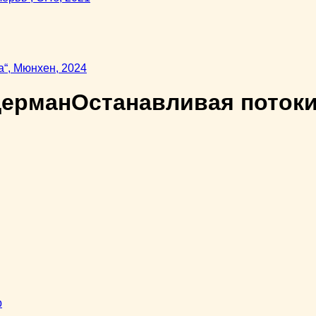
дерман
Останавливая потоки
b