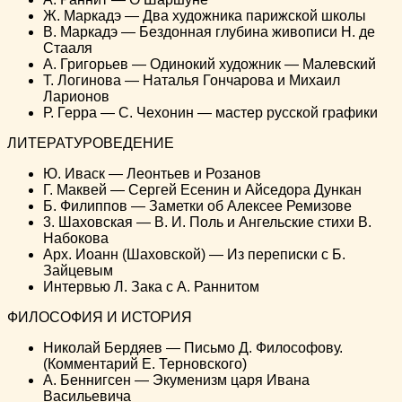
Ж. Маркадэ — Два художника парижской школы
B. Маркадэ — Бездонная глубина живописи Н. де
Стааля
А. Григорьев — Одинокий художник — Малевский
Т. Логинова — Наталья Гончарова и Михаил
Ларионов
Р. Герра — С. Чехонин — мастер русской графики
ЛИТЕРАТУРОВЕДЕНИЕ
Ю. Иваск — Леонтьев и Розанов
Г. Маквей — Сергей Есенин и Айседора Дункан
Б. Филиппов — Заметки об Алексее Ремизове
3. Шаховская — В. И. Поль и Ангельские стихи В.
Набокова
Арх. Иоанн (Шаховской) — Из переписки с Б.
Зайцевым
Интервью Л. Зака с А. Раннитом
ФИЛОСОФИЯ И ИСТОРИЯ
Николай Бердяев — Письмо Д. Философову.
(Комментарий Е. Терновского)
A. Беннигсен — Экуменизм царя Ивана
Васильевича