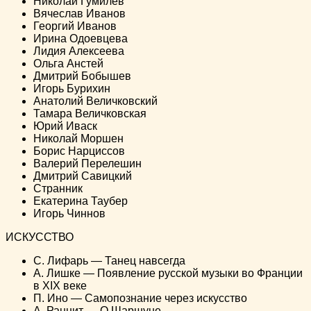
Николай Гумилев
Вячеслав Иванов
Георгий Иванов
Ирина Одоевцева
Лидия Алексеева
Ольга Анстей
Дмитрий Бобышев
Игорь Бурихин
Анатолий Величковский
Тамара Величковская
Юрий Иваск
Николай Моршен
Борис Нарциссов
Валерий Перелешин
Дмитрий Савицкий
Странник
Екатерина Таубер
Игорь Чиннов
ИСКУССТВО
С. Лифарь — Танец навсегда
А. Лишке — Появление русской музыки во Франции
в XIX веке
П. Ино — Самопознание через искусство
A. Раннит — О Шаршуне