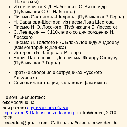
Шаховской)
Из переписки К. Д. Набокова с С. Витте и др.
(Публикация С. С. Набокова)
Письмо Салтыкова-Щедрина. (Публикация Р. Герра)
Н. Баранова-Шестова. Из писем Льва Шестова
Письмо Н. О. Лосского. (Публикация Б. Лосского)
C. Левицкий — К 110-летию со дня рождения Н.
Лосского
Письма Л. Толстого и А. Блока Леониду Андрееву.
(Комментарий Р. Дэвиса)
Интервью Б. Зайцева с Р. Герра
Борис Пастернак — Два письма Федору Степуну.
(Публикация Р. Герра)
Краткие сведения о сотрудниках Русского
Альманаха
Список иллюстраций, заставок и факсимилэ
Помочь библиотеке:
ежемесячно на:
или разово
другими способами
Impressum & Datenschutzerklärung
:
cc
ImWerden, 2010—
2026
imwerden@gmail.com : Сайт разработан в imwerden.de