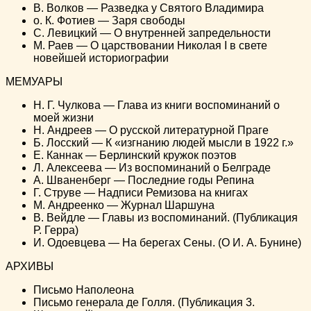
B. Волков — Разведка у Святого Владимира
о. К. Фотиев — Заря свободы
C. Левицкий — О внутренней запредельности
М. Раев — О царствовании Николая I в свете
новейшей историографии
МЕМУАРЫ
Н. Г. Чулкова — Глава из книги воспоминаний о
моей жизни
Н. Андреев — О русской литературной Праге
Б. Лосский — К «изгнанию людей мысли в 1922 г.»
Е. Каннак — Берлинский кружок поэтов
Л. Алексеева — Из воспоминаний о Белграде
A. Шваненберг — Последние годы Репина
Г. Струве — Надписи Ремизова на книгах
М. Андреенко — Журнал Шаршуна
B. Вейдле — Главы из воспоминаний. (Публикация
Р. Герра)
И. Одоевцева — На берегах Сены. (О И. А. Бунине)
АРХИВЫ
Письмо Наполеона
Письмо генерала де Голля. (Публикация 3.