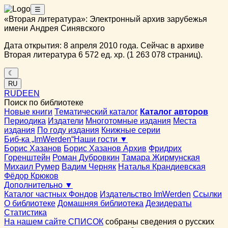
☰
«Вторая литература»: Электронный архив зарубежья
имени Андрея Синявского
Дата открытия: 8 апреля 2010 года. Сейчас в архиве
Вторая литература 6 572 ед. хр. (1 263 078 страниц).
☾
RU
RU
DE
EN
Поиск по библиотеке
Новые книги
Тематический каталог
Каталог авторов
Периодика
Издатели
Многотомные издания
Места
издания
По году издания
Книжные серии
Биб-ка „ImWerden“
Наши гости ▼
Борис Хазанов
Борис Хазанов Архив
Фридрих
Горенштейн
Роман Дубровкин
Тамара Жирмунская
Михаил Румер
Вадим Черняк
Наталья Крандиевская
Фёдор Крюков
Дополнительно ▼
Каталог частных Фондов
Издательство ImWerden
Ссылки
О библиотеке
Домашняя библиотека
Дезидераты
Статистика
На нашем сайте СПИСОК
собраны сведения о русских