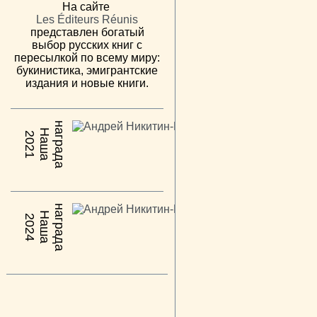
На сайте
Les Éditeurs Réunis
представлен богатый
выбор русских книг с
пересылкой по всему миру:
букинистика, эмигрантские
издания и новые книги.
н
а
Н
а
ш
а
а
г
р
а
д
2021
н
а
Н
а
ш
а
а
г
р
а
д
2024