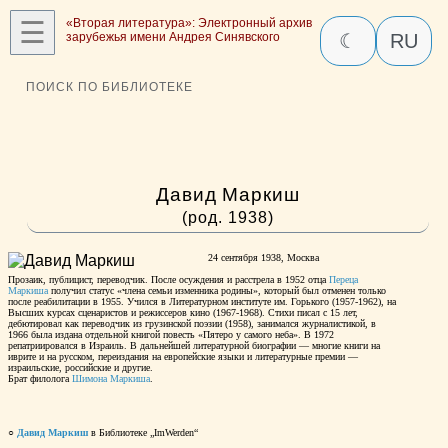
☰
«Вторая литература»: Электронный архив
зарубежья имени Андрея Синявского
☾
RU
ПОИСК ПО БИБЛИОТЕКЕ
Давид Маркиш
(род. 1938)
24 сентября 1938, Москва
Прозаик, публицист, переводчик. После осуждения и расстрела в 1952 отца
Переца
Маркиша
получил статус «члена семьи изменника родины», который был отменен только
после реабилитации в 1955. Учился в Литературном институте им. Горького (1957-1962), на
Высших курсах сценаристов и режиссеров кино (1967-1968). Стихи писал с 15 лет,
дебютировал как переводчик из грузинской поэзии (1958), занимался журналистикой, в
1966 была издана отдельной книгой повесть «Пятеро у самого неба». В 1972
репатриировался в Израиль. В дальнейшей литературной биографии — многие книги на
иврите и на русском, переиздания на европейские языки и литературные премии —
израильские, российские и другие.
Брат филолога
Шимона Маркиша
.
○
Давид Маркиш
в Библиотеке „ImWerden“