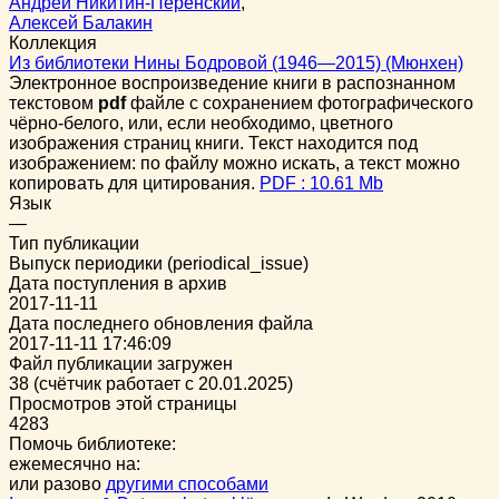
Андрей Никитин-Перенский
,
Алексей Балакин
Коллекция
Из библиотеки Нины Бодровой (1946—2015) (Мюнхен)
Электронное воспроизведение книги в распознанном
текстовом
pdf
файле с сохранением фотографического
чёрно-белого, или, если необходимо, цветного
изображения страниц книги. Текст находится под
изображением: по файлу можно искать, а текст можно
копировать для цитирования.
PDF : 10.61 Mb
Язык
—
Тип публикации
Выпуск периодики (periodical_issue)
Дата поступления в архив
2017-11-11
Дата последнего обновления файла
2017-11-11 17:46:09
Файл публикации загружен
38 (счётчик работает с 20.01.2025)
Просмотров этой страницы
4283
Помочь библиотеке:
ежемесячно на:
или разово
другими способами