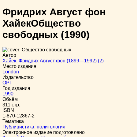
Фридрих Август фон
Хайек
Общество
свободных
(1990)
Автор
Хайек, Фридрих Август фон (1899—1992) (2)
Место издания
London
Издательство
OPI
Год издания
1990
Объём
311 стр.
ISBN
1-870-12867-2
Тематика
Публицистика, политология
Электронное издание подготовлено