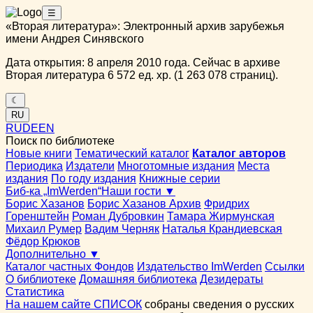
☰
«Вторая литература»: Электронный архив зарубежья
имени Андрея Синявского
Дата открытия: 8 апреля 2010 года. Сейчас в архиве
Вторая литература 6 572 ед. хр. (1 263 078 страниц).
☾
RU
RU
DE
EN
Поиск по библиотеке
Новые книги
Тематический каталог
Каталог авторов
Периодика
Издатели
Многотомные издания
Места
издания
По году издания
Книжные серии
Биб-ка „ImWerden“
Наши гости ▼
Борис Хазанов
Борис Хазанов Архив
Фридрих
Горенштейн
Роман Дубровкин
Тамара Жирмунская
Михаил Румер
Вадим Черняк
Наталья Крандиевская
Фёдор Крюков
Дополнительно ▼
Каталог частных Фондов
Издательство ImWerden
Ссылки
О библиотеке
Домашняя библиотека
Дезидераты
Статистика
На нашем сайте СПИСОК
собраны сведения о русских