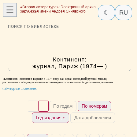
☰
«Вторая литература»: Электронный архив
зарубежья имени Андрея Синявского
☾
RU
ПОИСК ПО БИБЛИОТЕКЕ
Континент:
журнал, Париж (1974— )
«Континент» основан в Париже в 1974 году как орган свободной русской мысли,
российского и общеевропейского антикоммунистического освободительного движения.
Сайт журнала «Континент»
По годам
По номерам
Год издания ↑
Дата добавления