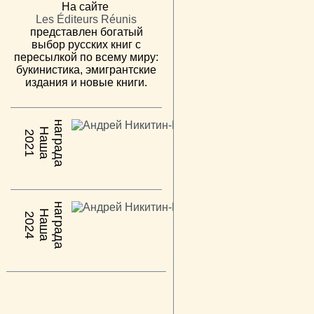
На сайте
Les Éditeurs Réunis
представлен богатый
выбор русских книг с
пересылкой по всему миру:
букинистика, эмигрантские
издания и новые книги.
н
а
Н
а
ш
а
а
г
р
а
д
2021
н
а
Н
а
ш
а
а
г
р
а
д
2024