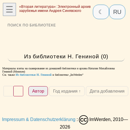
☰
«Вторая литература»: Электронный архив
зарубежья имени Андрея Синявского
☾
RU
ПОИСК ПО БИБЛИОТЕКЕ
Из библиотеки Н. Гениной (0)
Материалы взяты на сканирование из домашней библиотеки и архива Наталии Михайловны
Гениной (Мюнхен)
См. также
Из библиотеки Н. Гениной
в библиотеке „ImWerden“
Автор
Год издания ↑
Дата добавления
Impressum & Datenschutzerklärung
:
ImWerden, 2010—
CC
2026