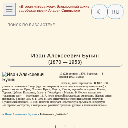
☰
«Вторая литература»: Электронный архив
зарубежья имени Андрея Синявского
☾
RU
ПОИСК ПО БИБЛИОТЕКЕ
Иван Алексеевич Бунин
(1870 — 1953)
10 (22) октября 1870, Воронеж — 8
ноября 1953, Париж
Писатель, поэт, переводчик. В 1881-1886
учился в гимназии в Ельце (курс не завершил), после чего жил (или путешествовал) в
разных местах — Орел, Полтава, Крым, Одесса, Кавказ, европейские страны, Египет,
Турция, Цейлон, Палестина; бывал в Петербурге и Москве. В Москве застали его
«окаянные дни» — революция 1917, после которой последовала эмиграция. Первые стихи
появились в конце 1880-х, в 1903 и 1909 стихотворные сборники Бунина отмечены
Пушкинской премией. В 1933 писатель получает Нобелевскую премию по литературе —
«за строгое мастерство, с которым он развивает традиции русской классической прозы».
○
Иван Алексеевич Бунин
в Библиотеке „ImWerden“