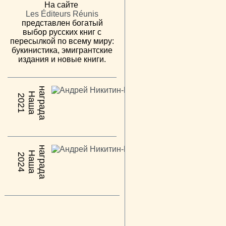
На сайте
Les Éditeurs Réunis
представлен богатый
выбор русских книг с
пересылкой по всему миру:
букинистика, эмигрантские
издания и новые книги.
н
а
Н
а
ш
а
а
г
р
а
д
2021
н
а
Н
а
ш
а
а
г
р
а
д
2024