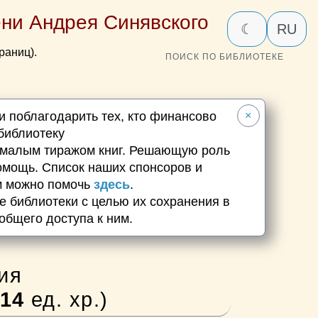
ни Андрея Синявского
☾
RU
раниц).
ПОИСК ПО БИБЛИОТЕКЕ
и поблагодарить тех, кто финансово
×
библиотеку
 малым тиражом книг. Решающую роль
омощь. Список наших спонсоров и
м можно помочь
здесь
.
 библиотеки с целью их сохранения в
общего доступа к ним.
ия
14
ед. хр.)