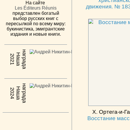
христианск
На сайте
движения. № 18
Les Éditeurs Réunis
представлен богатый
выбор русских книг с
пересылкой по всему миру:
букинистика, эмигрантские
издания и новые книги.
н
а
Н
а
ш
а
а
г
р
а
д
2021
н
а
Н
а
ш
а
а
г
р
а
д
2024
Х. Ортега-и-Га
Восстание мас