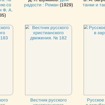
тию со
радости : Роман
(1929)
танки и т
 Ф. А.
85)
кого
Вестник русского
Русское