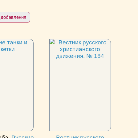
 добавления
еба.
Русские
Вестник русского