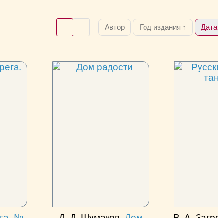
Автор
Год издания ↑
Дата
ега. №
Д. Л. Шумаков.
Дом
В. А. Загр