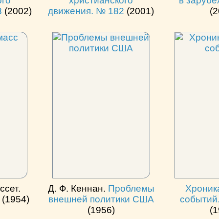
ого
христианского
в зарубе
3
(2002)
движения. № 182
(2001)
(2
ссет.
Д. Ф. Кеннан.
Проблемы
Хроник
с
(1954)
внешней политики США
событий.
(1956)
(1