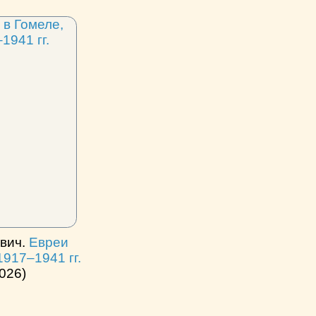
вич.
Евреи
1917‒1941 гг.
026)