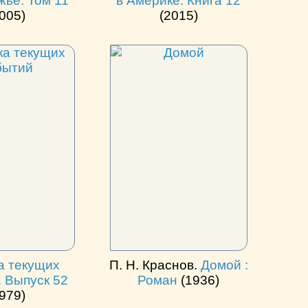
жье. Том 11
в Америке. Книга 12
005)
(2015)
а текущих
П. Н. Краснов.
Домой :
 Выпуск 52
Роман
(1936)
979)