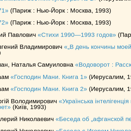
71
(Париж : Нью-Йорк : Москва, 1993)
72
(Париж : Нью-Йорк : Москва, 1993)
лий Павлович
Стихи 1990—1993 годов
(Пар
Евгений Владимирович
„В день кончины мое
)
ан, Наталья Самуиловна
Водоворот : Расс
аам
Господин Мани. Книга 1
(Иерусалим, 1
аам
Господин Мани. Книга 2
(Иерусалим, 1
ргiй Володимирович
Українська інтелігенці
рет
(Київ, 1993)
лерий Николаевич
Беседа об „афганской п