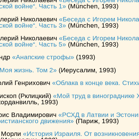
лерий Николаевич
Беседа с Игорем Никола
кой войне“. Часть 1
(München, 1993)
лерий Николаевич
Беседа с Игорем Никола
кой войне“. Часть 3
(München, 1993)
лерий Николаевич
Беседа с Игорем Никола
кой войне“. Часть 5
(München, 1993)
андр
Анапские строфы
(1993)
Моя жизнь. Том 2
(Иерусалим, 1993)
олий Генрихович
Облака в конце века. Стих
ископ (Рклицкий)
Мой труд в винограднике 
орданвилль, 1993)
рис Владимирович
РСХД в Латвии и Эстони
ристианского движения
(Париж, 1993)
д Морли
История Израиля. От возникновения