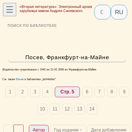
☰
«Вторая литература»: Электронный архив
зарубежья имени Андрея Синявского
☾
RU
ПОИСК ПО БИБЛИОТЕКЕ
Посев, Франкфурт-на-Майне
Издательство существовало с 1945 по 25.02.2000 во Франкфурте-на-Майне.
См. также
Посев
в библиотеке „ImWerden“
1
2
3
4
Стр. 5
6
7
8
9
10
11
12
13
14
Автор
Год издания ↑
Дата добавления