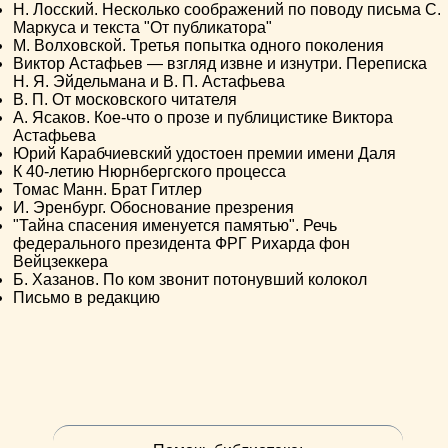
Н. Лосский. Несколько соображений по поводу письма С.
Маркуса и текста "От публикатора"
М. Волховской. Третья попытка одного поколения
Виктор Астафьев — взгляд извне и изнутри. Переписка
Н. Я. Эйдельмана и В. П. Астафьева
В. П. От московского читателя
А. Ясаков. Кое-что о прозе и публицистике Виктора
Астафьева
Юрий Карабчиевский удостоен премии имени Даля
К 40-летию Нюрнбергского процесса
Томас Манн. Брат Гитлер
И. Эренбург. Обоснование презрения
"Тайна спасения именуется памятью". Речь
федерального президента ФРГ Рихарда фон
Вейцзеккера
Б. Хазанов. По ком звонит потонувший колокол
Письмо в редакцию