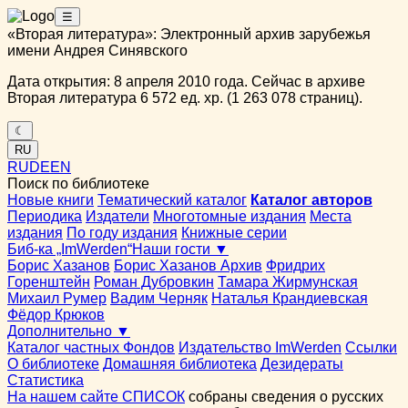
☰
«Вторая литература»: Электронный архив зарубежья
имени Андрея Синявского
Дата открытия: 8 апреля 2010 года. Сейчас в архиве
Вторая литература 6 572 ед. хр. (1 263 078 страниц).
☾
RU
RU
DE
EN
Поиск по библиотеке
Новые книги
Тематический каталог
Каталог авторов
Периодика
Издатели
Многотомные издания
Места
издания
По году издания
Книжные серии
Биб-ка „ImWerden“
Наши гости ▼
Борис Хазанов
Борис Хазанов Архив
Фридрих
Горенштейн
Роман Дубровкин
Тамара Жирмунская
Михаил Румер
Вадим Черняк
Наталья Крандиевская
Фёдор Крюков
Дополнительно ▼
Каталог частных Фондов
Издательство ImWerden
Ссылки
О библиотеке
Домашняя библиотека
Дезидераты
Статистика
На нашем сайте СПИСОК
собраны сведения о русских