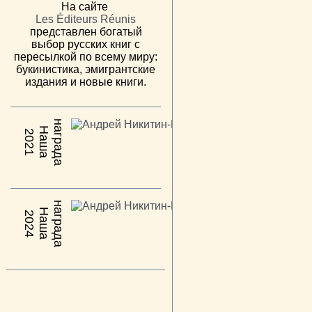
На сайте
Les Éditeurs Réunis
представлен богатый
выбор русских книг с
пересылкой по всему миру:
букинистика, эмигрантские
издания и новые книги.
н
а
Н
а
ш
а
а
г
р
а
д
2021
н
а
Н
а
ш
а
а
г
р
а
д
2024