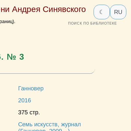
ни Андрея Синявского
☾
RU
раниц).
ПОИСК ПО БИБЛИОТЕКЕ
6. № 3
Ганновер
2016
375 стр.
Семь искусств, журнал
(Ганновер, 2009—)