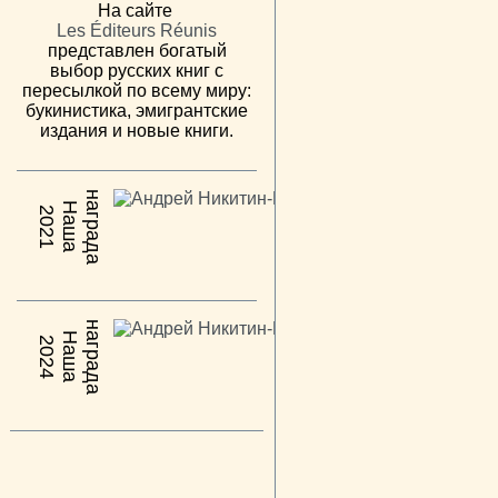
На сайте
Les Éditeurs Réunis
представлен богатый
выбор русских книг с
пересылкой по всему миру:
букинистика, эмигрантские
издания и новые книги.
н
а
Н
а
ш
а
а
г
р
а
д
2021
н
а
Н
а
ш
а
а
г
р
а
д
2024