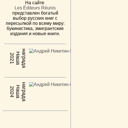
На сайте
Les Éditeurs Réunis
представлен богатый
выбор русских книг с
пересылкой по всему миру:
букинистика, эмигрантские
издания и новые книги.
н
а
Н
а
ш
а
а
г
р
а
д
2021
н
а
Н
а
ш
а
а
г
р
а
д
2024