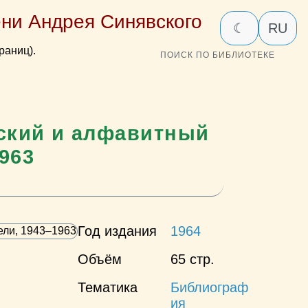
ни Андрея Синявского
☾
RU
раниц).
ПОИСК ПО БИБЛИОТЕКЕ
еский и алфавитный
1963
Год издания
1964
Объём
65 стр.
Тематика
Библиограф
ия