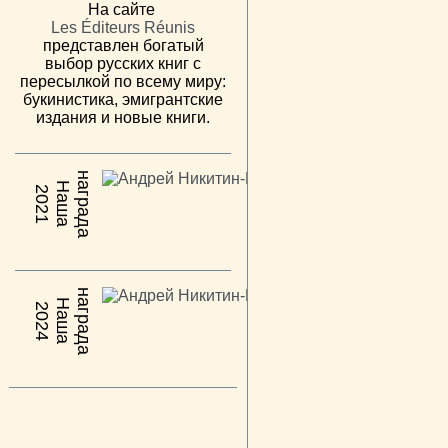
На сайте
Les Éditeurs Réunis
представлен богатый
выбор русских книг с
пересылкой по всему миру:
букинистика, эмигрантские
издания и новые книги.
н
а
Н
а
ш
а
а
г
р
а
д
2021
н
а
Н
а
ш
а
а
г
р
а
д
2024