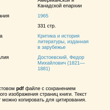
Канадской enapхии
ания
1965
331 стр.
а
Критика и история
литературы, изданная
в зарубежье
алия
Достоевский, Федор
Михайлович (1821—
1881)
кстовом
pdf
файле с сохранением
ого изображения страниц книги. Текст
т можно копировать для цитирования.