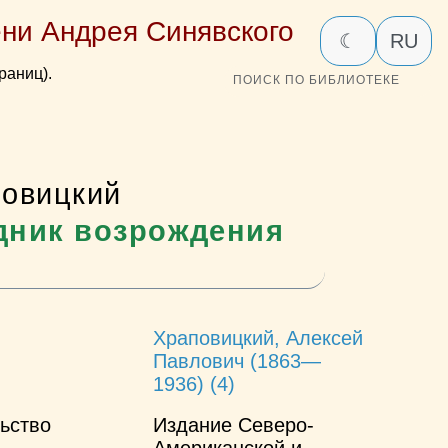
ни Андрея Синявского
☾
RU
раниц).
ПОИСК ПО БИБЛИОТЕКЕ
повицкий
едник возрождения
Храповицкий, Алексей
Павлович (1863—
1936) (4)
ьство
Издание Северо-
Американской и