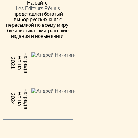
На сайте
Les Éditeurs Réunis
представлен богатый
выбор русских книг с
пересылкой по всему миру:
букинистика, эмигрантские
издания и новые книги.
н
а
Н
а
ш
а
а
г
р
а
д
2021
н
а
Н
а
ш
а
а
г
р
а
д
2024