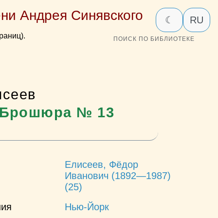
ни Андрея Синявского
☾
RU
раниц).
ПОИСК ПО БИБЛИОТЕКЕ
исеев
. Брошюра № 13
Елисеев, Фёдор
Иванович (1892—1987)
(25)
ния
Нью-Йорк