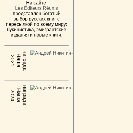
На сайте
Les Éditeurs Réunis
представлен богатый
выбор русских книг с
пересылкой по всему миру:
букинистика, эмигрантские
издания и новые книги.
н
а
Н
а
ш
а
а
г
р
а
д
2021
н
а
Н
а
ш
а
а
г
р
а
д
2024