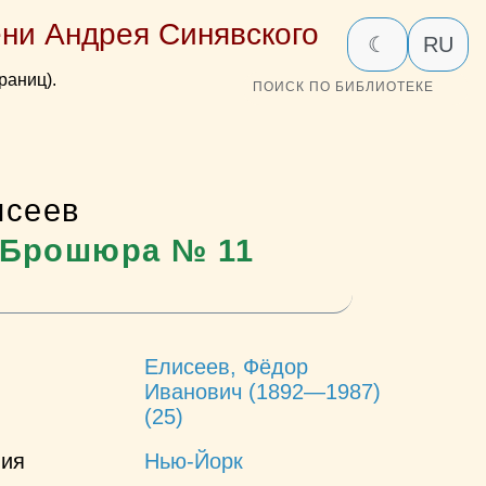
ни Андрея Синявского
☾
RU
раниц).
ПОИСК ПО БИБЛИОТЕКЕ
исеев
. Брошюра № 11
Елисеев, Фёдор
Иванович (1892—1987)
(25)
ния
Нью-Йорк