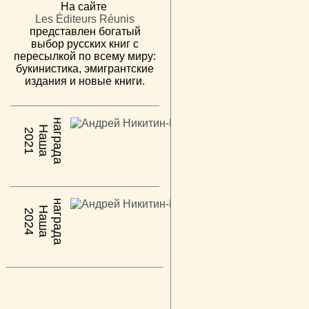
На сайте
Les Éditeurs Réunis
представлен богатый
выбор русских книг с
пересылкой по всему миру:
букинистика, эмигрантские
издания и новые книги.
н
а
Н
а
ш
а
а
г
р
а
д
2021
н
а
Н
а
ш
а
а
г
р
а
д
2024