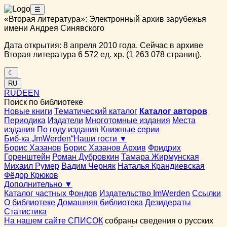
☰
«Вторая литература»: Электронный архив зарубежья
имени Андрея Синявского
Дата открытия: 8 апреля 2010 года. Сейчас в архиве
Вторая литература 6 572 ед. хр. (1 263 078 страниц).
☾
RU
RU
DE
EN
Поиск по библиотеке
Новые книги
Тематический каталог
Каталог авторов
Периодика
Издатели
Многотомные издания
Места
издания
По году издания
Книжные серии
Биб-ка „ImWerden“
Наши гости ▼
Борис Хазанов
Борис Хазанов Архив
Фридрих
Горенштейн
Роман Дубровкин
Тамара Жирмунская
Михаил Румер
Вадим Черняк
Наталья Крандиевская
Фёдор Крюков
Дополнительно ▼
Каталог частных Фондов
Издательство ImWerden
Ссылки
О библиотеке
Домашняя библиотека
Дезидераты
Статистика
На нашем сайте СПИСОК
собраны сведения о русских