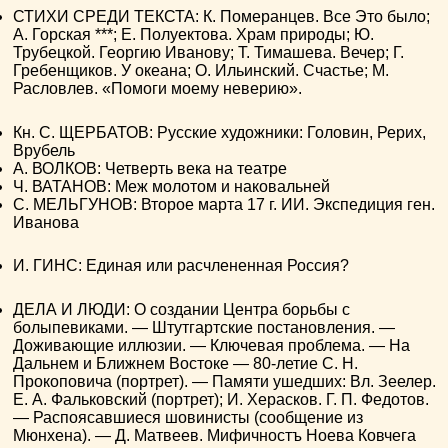
СТИХИ СРЕДИ ТЕКСТА: К. Померанцев. Все Это было;
А. Горская ***; Е. Полуектова. Храм природы; Ю.
Трубецкой. Георгию Иванову; Т. Тимашева. Вечер; Г.
Гребенщиков. У океана; О. Ильинский. Счастье; М.
Расловлев. «Помоги моему неверию».
Кн. С. ЩЕРБАТОВ: Русские художники: Головин, Рерих,
Врубель
А. ВОЛКОВ: Четверть века на театре
Ч. ВАТАНОВ: Меж молотом и наковальней
С. МЕЛЬГУНОВ: Второе марта 17 г. ИИ. Экспедиция ген.
Иванова
И. ГИНС: Единая или расчлененная Россия?
ДЕЛА И ЛЮДИ: О создании Центра борьбы с
болыпевиками. — Штутгартские постановления. —
Доживающие иллюзии. — Ключевая проблема. — На
Дальнем и Ближнем Востоке — 80-летие С. Н.
Прокоповича (портрет). — Памяти ушедших: Вл. Зеелер.
Е. А. Фальковский (портрет); И. Херасков. Г. П. Федотов.
— Распоясавшиеся шовинисты (сообщение из
Мюнхена). — Д. Матвеев. Мифичностъ Ноева Ковчега